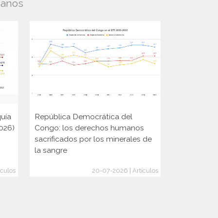
manos
uía
República Democrática del
Carla Colom
2026)
Congo: los derechos humanos
abierta y p
sacrificados por los minerales de
cubanos»
la sangre
ículos
20-07-2026 | Artículos