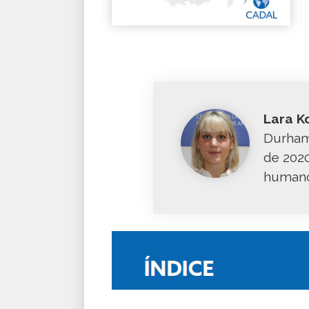
Lara K
Durham 
de 2020
humanos