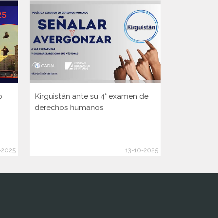
o
Kirguistán ante su 4° examen de
Guinea ante
derechos humanos
Consejo d
de la ONU
-2025
13-10-2025