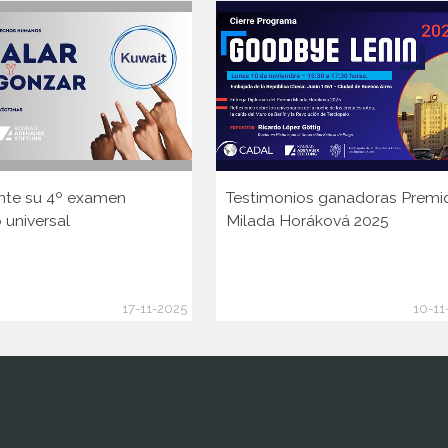
nte su 4º examen
Testimonios ganadoras Premi
 universal
Milada Horáková 2025
17-11-2025
10-11