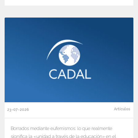
Artículos
23-07-2026
Borrados mediante eufemismos: lo que realmente
significa la «unidad a través de la educación» en el