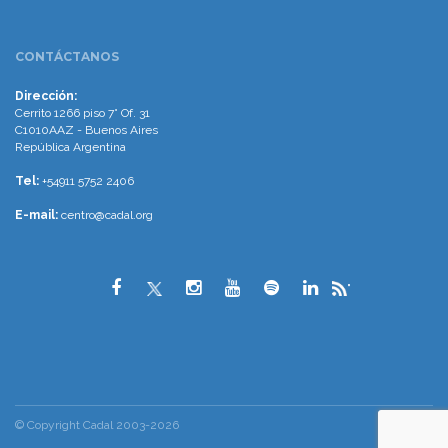
CONTÁCTANOS
Dirección:
Cerrito 1266 piso 7° Of. 31
C1010AAZ - Buenos Aires
República Argentina
Tel:
+54911 5752 2406
E-mail:
centro@cadal.org
"
© Copyright Cadal 2003-2026