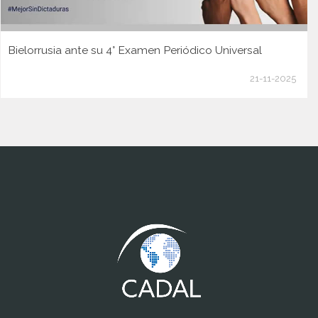
Bielorrusia ante su 4° Examen Periódico Universal
21-11-2025
www.cumcontrol.net