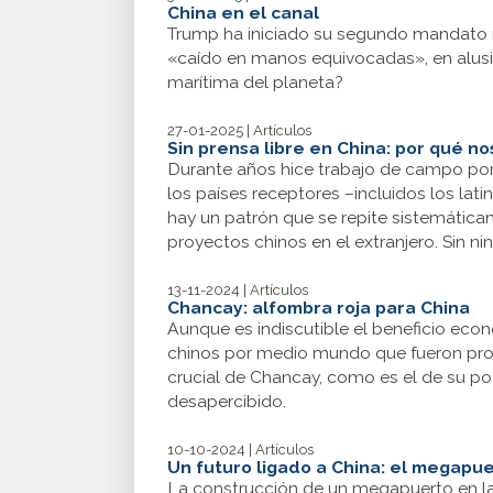
China en el canal
Trump ha iniciado su segundo mandato 
«caído en manos equivocadas», en alusión
marítima del planeta?
27-01-2025 | Artículos
Sin prensa libre en China: por qué no
Durante años hice trabajo de campo por 
los países receptores –incluidos los la
hay un patrón que se repite sistemática
proyectos chinos en el extranjero. Sin ni
13-11-2024 | Artículos
Chancay: alfombra roja para China
Aunque es indiscutible el beneficio econ
chinos por medio mundo que fueron prob
crucial de Chancay, como es el de su po
desapercibido.
10-10-2024 | Artículos
Un futuro ligado a China: el megap
La construcción de un megapuerto en la 