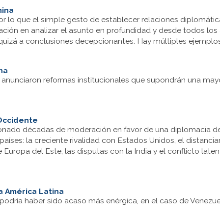
hina
r lo que el simple gesto de establecer relaciones diplomátic
ntación en analizar el asunto en profundidad y desde todos l
 quizá a conclusiones decepcionantes. Hay múltiples ejemplos
na
se anunciaron reformas institucionales que supondrán una ma
 Occidente
ndonado décadas de moderación en favor de una diplomacia de l
es: la creciente rivalidad con Estados Unidos, el distanciam
e Europa del Este, las disputas con la India y el conflicto la
a América Latina
 podría haber sido acaso más enérgica, en el caso de Venezue