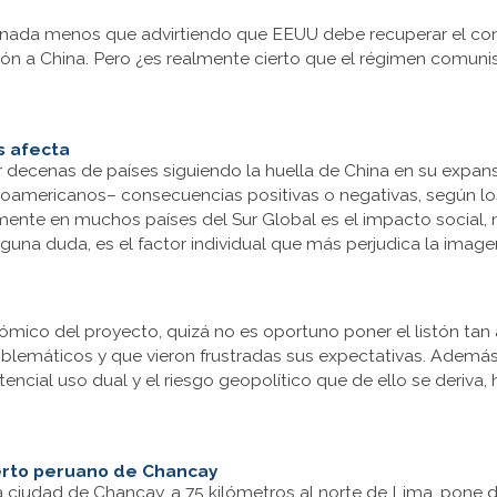
nada menos que advirtiendo que EEUU debe recuperar el con
 a China. Pero ¿es realmente cierto que el régimen comunista
s afecta
decenas de países siguiendo la huella de China en su expansi
tinoamericanos– consecuencias positivas o negativas, según l
mente en muchos países del Sur Global es el impacto social,
nguna duda, es el factor individual que más perjudica la image
ómico del proyecto, quizá no es oportuno poner el listón tan a
lemáticos y que vieron frustradas sus expectativas. Además
tencial uso dual y el riesgo geopolítico que de ello se deri
uerto peruano de Chancay
ciudad de Chancay, a 75 kilómetros al norte de Lima, pone de 