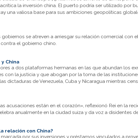
crítica la inversión china. El puerto podría ser utilizado por
cay una valiosa base para sus ambiciones geopolíticas global
obiernos se atreven a arriesgar su relación comercial con el 
 contra el gobierno chino.
a y China
tores a dos plataformas hermanas en las que abundan los ex
 con la justicia y que abogan por la toma de las instituciones
las dictaduras de Venezuela, Cuba y Nicaragua mientras cens
las acusaciones están en el corazón», reflexionó Rei en la re
ebra anualmente en la ciudad suiza y da voz a disidentes d
la relación con China?
á marcada por sus inversiones y préstamos vinculados a proyec