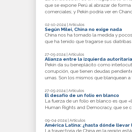
que se expone Perú al abrazar de forma a
comerciales; y Pekín podría ver en Chan
02-10-2024 | Artículos
Según Milei, China no exige nada
China nos ha tomado la medida y pocos g
que ha tenido que tragarse sus diatribas
27-05-2024 | Artículos
Alianza entre la izquierda autoritari
Pekín da su beneplácito como interlocu
corrupción, que tienen deudas pendientes
urnas. Son los mismos que blanquean a 
27-05-2024 | Artículos
El desafío de un folio en blanco
La fuerza de un folio en blanco es que «
Human Rights and Democracy, que se cel
09-04-2024 | Artículos
América Latina: ¿hasta dónde llevar 
La trayectoria de China en la región est