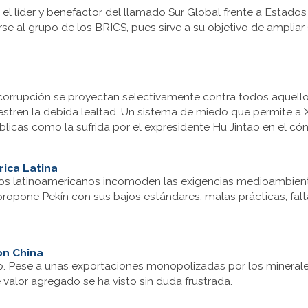
l líder y benefactor del llamado Sur Global frente a Estados
se al grupo de los BRICS, pues sirve a su objetivo de ampliar 
rrupción se proyectan selectivamente contra todos aquellos 
tren la debida lealtad. Un sistema de miedo que permite a X
blicas como la sufrida por el expresidente Hu Jintao en el c
rica Latina
tos latinoamericanos incomoden las exigencias medioambienta
propone Pekín con sus bajos estándares, malas prácticas, fal
on China
. Pese a unas exportaciones monopolizadas por los minerales
 valor agregado se ha visto sin duda frustrada.