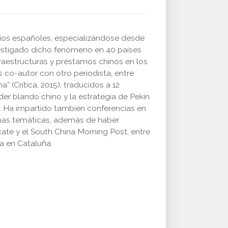
arios españoles, especializándose desde
vestigado dicho fenómeno en 40 países
fraestructuras y préstamos chinos en los
s co-autor con otro periodista, entre
a” (Crítica, 2015), traducidos a 12
er blando chino y la estrategia de Pekín
es. Ha impartido también conferencias en
ichas temáticas, además de haber
icate y el South China Morning Post, entre
ca en Cataluña.