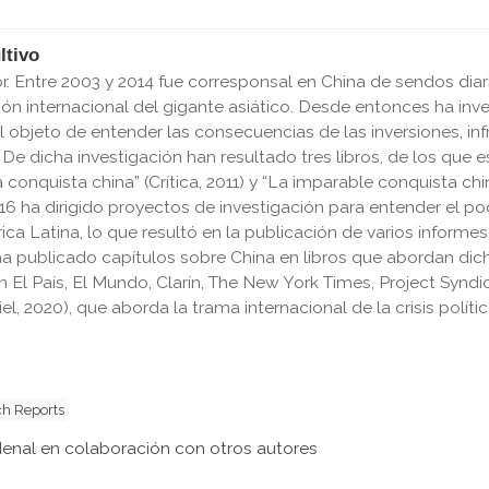
ltivo
tor. Entre 2003 y 2014 fue corresponsal en China de sendos di
ión internacional del gigante asiático. Desde entonces ha in
l objeto de entender las consecuencias de las inversiones, in
 De dicha investigación han resultado tres libros, de los que e
a conquista china” (Crítica, 2011) y “La imparable conquista chin
6 ha dirigido proyectos de investigación para entender el pod
rica Latina, lo que resultó en la publicación de varios inform
 y ha publicado capítulos sobre China en libros que abordan d
en El País, El Mundo, Clarín, The New York Times, Project Synd
iel, 2020), que aborda la trama internacional de la crisis políti
h Reports
denal en colaboración con otros autores