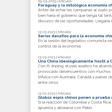
29-04-2023 | Artículos
Paraguay y la mitológica economía c
Antes de echar las campanas al vuelo po
bien haría el gobierno que tenga tal te
discurso de las oportunidades. Llegaría
13-03-2023 | Artículos
Serios desafíos para la economía chi
En la sesión del legislativo comunista 
control de la economía.
13-03-2023 | Artículos
Una China ideológicamente hostil a
Con Xi Jinping, el país asiático ha aba
provocado desencuentros con muchos país
trifulca con Australia, Canadá y países d
entre otros.
13-02-2023 | Artículos
Globos espía chinos ponen a prueba 
Si la reacción de Colombia y Costa Rica
apuesta y alinearse con Pekín.