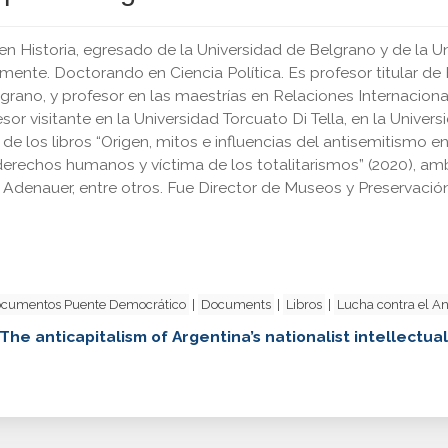
en Historia, egresado de la Universidad de Belgrano y de la 
mente. Doctorando en Ciencia Política. Es profesor titular d
grano, y profesor en las maestrías en Relaciones Internaciona
esor visitante en la Universidad Torcuato Di Tella, en la Unive
or de los libros “Origen, mitos e influencias del antisemitismo
derechos humanos y víctima de los totalitarismos” (2020), a
denauer, entre otros. Fue Director de Museos y Preservación
cumentos Puente Democrático
|
Documents
|
Libros
|
Lucha contra el A
The anticapitalism of Argentina’s nationalist intellectua