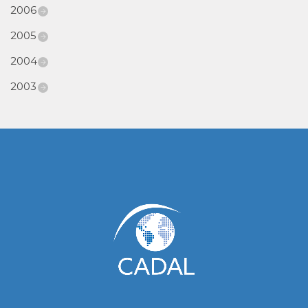
2006
2005
2004
2003
www.cumcontrol.net