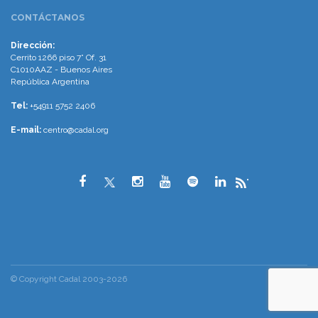
CONTÁCTANOS
Dirección:
Cerrito 1266 piso 7° Of. 31
C1010AAZ - Buenos Aires
República Argentina
Tel:
+54911 5752 2406
E-mail:
centro@cadal.org
"
© Copyright Cadal 2003-2026