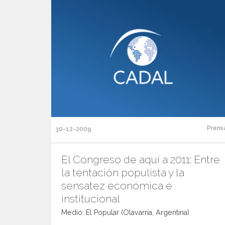
Prens
30-12-2009
El Congreso de aquí a 2011: Entre
la tentación populista y la
sensatez económica e
institucional
Medio: El Popular (Olavarría, Argentina)