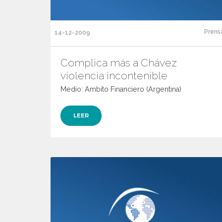
Prens
14-12-2009
Complica más a Chávez
violencia incontenible
Medio: Ambito Financiero (Argentina)
LEER