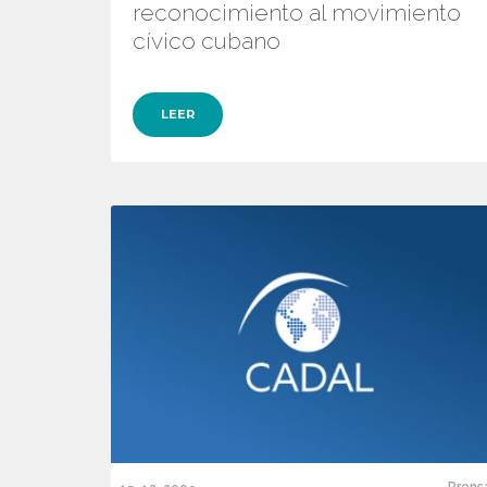
reconocimiento al movimiento
cívico cubano
LEER
Prens