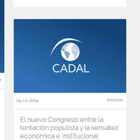
a
Artículos
29-12-2009
El nuevo Congreso: entre la
tentación populista y la sensatez
económica e institucional