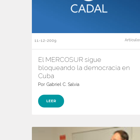
Artículo
11-12-2009
El MERCOSUR sigue
bloqueando la democracia en
Cuba
Por Gabriel C. Salvia
LEER