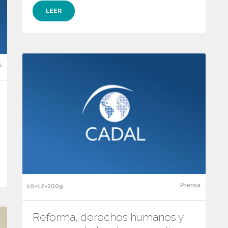
LEER
s
Prensa
10-12-2009
Reforma, derechos humanos y