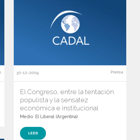
s
Prensa
30-12-2009
El Congreso, entre la tentación
populista y la sensatez
económica e institucional
Medio: El Liberal (Argentina)
LEER