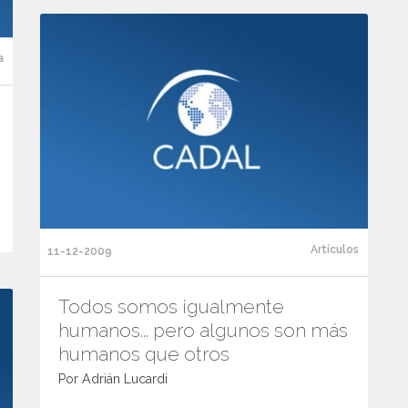
a
Artículos
11-12-2009
Todos somos igualmente
humanos... pero algunos son más
humanos que otros
Por Adrián Lucardi