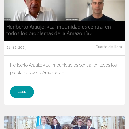
Cuarto de Hora
21-12-2023
Heriberto Araujo: «La impunidad es central en todos los
problemas de la Amazonía»
LEER