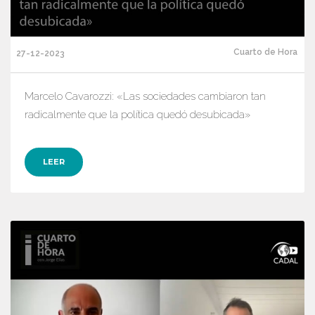
Cuarto de Hora
27-12-2023
Marcelo Cavarozzi: «Las sociedades cambiaron tan
radicalmente que la política quedó desubicada»
LEER