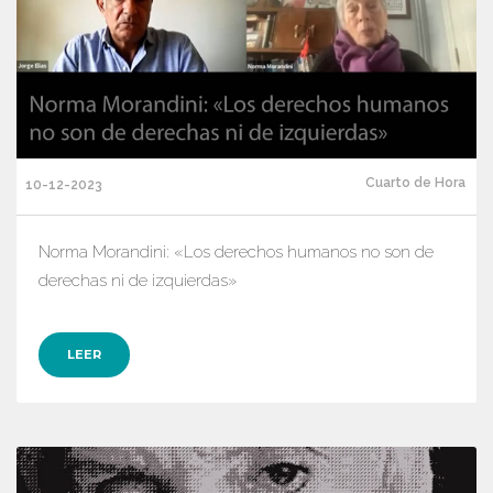
Cuarto de Hora
10-12-2023
Norma Morandini: «Los derechos humanos no son de
derechas ni de izquierdas»
LEER