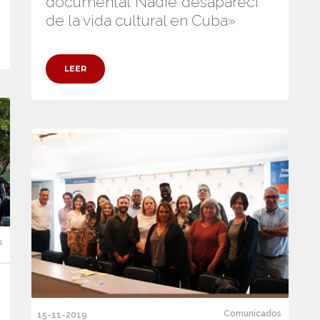
documental ’Nadie’ desaparecí
de la vida cultural en Cuba»
LEER
s
Comunicados
15-11-2019