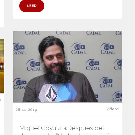
LEER
s
Videos
28-11-2019
Miguel Coyula: «Después del