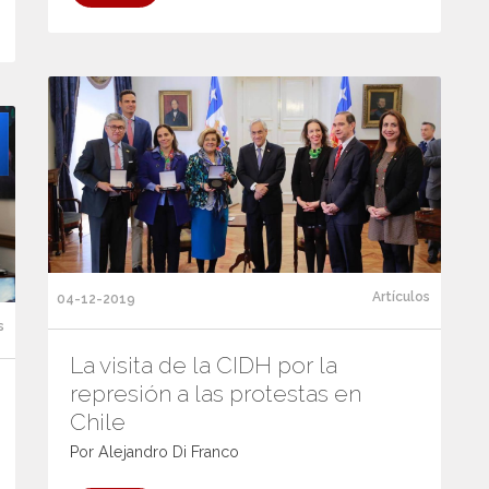
Artículos
04-12-2019
s
La visita de la CIDH por la
represión a las protestas en
Chile
Por Alejandro Di Franco