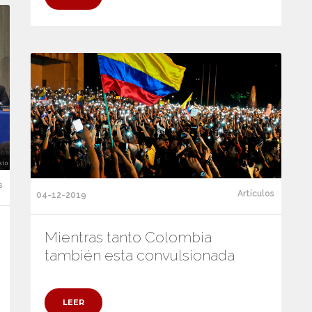
s
Artículos
04-12-2019
Mientras tanto Colombia
también esta convulsionada
LEER