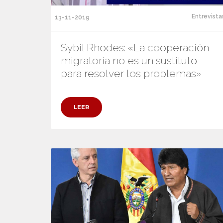
Entrevista
13-11-2019
Sybil Rhodes: «La cooperación
migratoria no es un sustituto
para resolver los problemas»
LEER