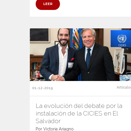
LEER
Artículo
01-12-2019
La evolución del debate por la
instalación de la CICIES en El
Salvador
Por Victoria Ariagno