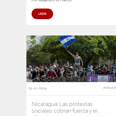
Por Alejandro Di Franco
LEER
Artículo
25-11-2019
Nicaragua: Las protestas
sociales cobran fuerza y el