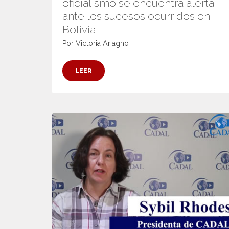
oficialismo se encuentra alerta
ante los sucesos ocurridos en
Bolivia
Por Victoria Ariagno
LEER