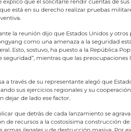
 explicó que el solicitarle rendir cuentas de su
y que está en su derecho realizar pruebas milita
ventiva.
ante la reunión dijo que Estados Unidos y otro
ongyang como una amenaza a la seguridad está
teral. Esto, sostuvo, ha puesto a la República P
seguridad”, mientras que las preocupaciones l
sa a través de su representante alegó que Estad
ndo sus ejercicios regionales y su cooperación 
 dejar de lado ese factor.
plicar que detrás de cada lanzamiento se agrava
n de recursos a la costosísima construcción de m
 armas ilegales y de destrucción masiva. Por e