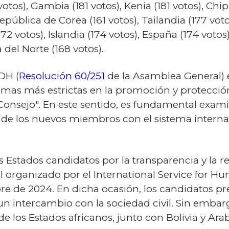
votos), Gambia (181 votos), Kenia (181 votos), Chipr
República de Corea (161 votos), Tailandia (177 votos
2 votos), Islandia (174 votos), España (174 votos)
 del Norte (168 votos).
DH (
Resolución 60/251
de la Asamblea General) 
rmas más estrictas en la promoción y protecci
onsejo". En este sentido, es fundamental exam
de los nuevos miembros con el sistema inter
os Estados candidatos por la transparencia y la
 organizado por el International Service for Hu
re de 2024. En dicha ocasión, los candidatos p
n intercambio con la sociedad civil. Sin embarg
 de los Estados africanos, junto con Bolivia y Ara