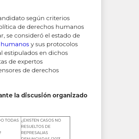
andidato según criterios
 política de derechos humanos
, se consideró el estado de
os humanos
y sus protocolos
l estipulados en dichos
itas de expertos
fensores de derechos
ante la discusión organizado
DO TODAS
¿EXISTEN CASOS NO
RESUELTOS DE
?
REPRESALIAS
DENUNCIADAS (2013-