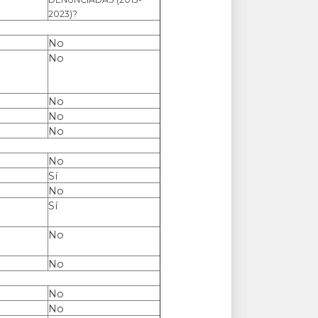
2023)?
No
No
No
No
No
No
Sí
No
Sí
No
No
No
No