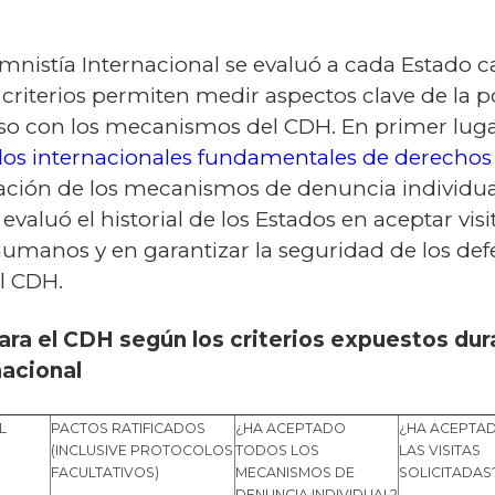
mnistía Internacional se evaluó a cada Estado c
os criterios permiten medir aspectos clave de la
o con los mecanismos del CDH. En primer lugar
dos internacionales fundamentales de derech
ptación de los mecanismos de denuncia individua
evaluó el historial de los Estados en aceptar vis
umanos y en garantizar la seguridad de los de
l CDH.
ara el CDH según los criterios expuestos dur
nacional
L
PACTOS RATIFICADOS
¿HA ACEPTADO
¿HA ACEPTA
(INCLUSIVE PROTOCOLOS
TODOS LOS
LAS VISITAS
FACULTATIVOS)
MECANISMOS DE
SOLICITADAS
DENUNCIA INDIVIDUAL?