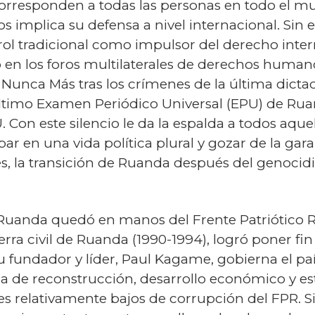
corresponden a todas las personas en todo el m
s implica su defensa a nivel internacional. Sin
rol tradicional como impulsor del derecho inter
 en los foros multilaterales de derechos humano
Nunca Más tras los crímenes de la última dictad
último Examen Periódico Universal (EPU) de Rua
on este silencio le da la espalda a todos aquel
ar en una vida política plural y gozar de la gar
, la transición de Ruanda después del genocidio
n Ruanda quedó en manos del Frente Patriótico 
uerra civil de Ruanda (1990-1994), logró poner fin
Su fundador y líder, Paul Kagame, gobierna el pa
a de reconstrucción, desarrollo económico y esta
les relativamente bajos de corrupción del FPR. S