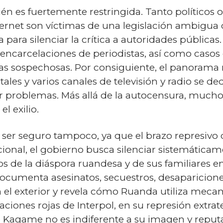
én es fuertemente restringida. Tanto políticos 
ternet son víctimas de una legislación ambigua
za para silenciar la crítica a autoridades públicas
 encarcelaciones de periodistas, así como casos
ias sospechosas. Por consiguiente, el panoram
les y varios canales de televisión y radio se de
ar problemas. Más allá de la autocensura, mucho
l exilio.
e ser seguro tampoco, ya que el brazo represivo d
ional, el gobierno busca silenciar sistemáticamen
s de la diáspora ruandesa y de sus familiares 
ocumenta asesinatos, secuestros, desapariciones
 el exterior y revela cómo Ruanda utiliza mecan
ciones rojas de Interpol, en su represión extrater
 Kagame no es indiferente a su imagen y reputa