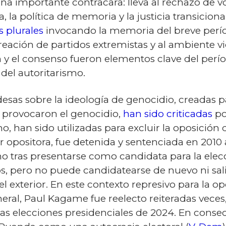
na importante contracara: lleva al rechazo de vo
ria, la política de memoria y la justicia transici
s plurales
invocando la memoria del breve perío
reación de partidos extremistas y al ambiente vi
n y el consenso fueron elementos clave del perío
del autoritarismo.
ndesas sobre la ideología de genocidio, creadas 
 provocaron el genocidio,
han sido criticadas
po
, han sido utilizadas para excluir la oposición d
er opositora, fue detenida y sentenciada en 2010 
o tras presentarse como candidata para la elecc
, pero no puede candidatearse de nuevo ni salir
l exterior. En este contexto represivo para la op
neral, Paul Kagame fue reelecto reiteradas veces,
as elecciones presidenciales de 2024. En consec