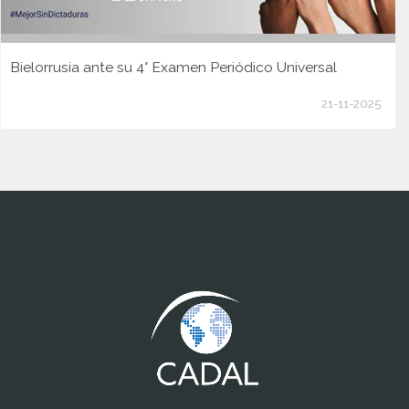
Bielorrusia ante su 4° Examen Periódico Universal
21-11-2025
www.cumcontrol.net