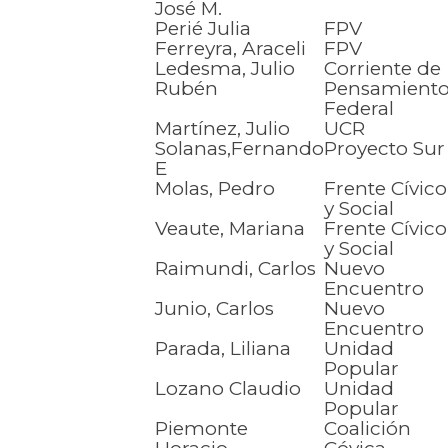
José M.
Perié Julia
FPV
Ferreyra, Araceli
FPV
Ledesma, Julio
Corriente de
Rubén
Pensamient
Federal
Martínez, Julio
UCR
Solanas,Fernando
Proyecto Sur
E
Molas, Pedro
Frente Cívico
y Social
Veaute, Mariana
Frente Cívico
y Social
Raimundi, Carlos
Nuevo
Encuentro
Junio, Carlos
Nuevo
Encuentro
Parada, Liliana
Unidad
Popular
Lozano Claudio
Unidad
Popular
Piemonte
Coalición