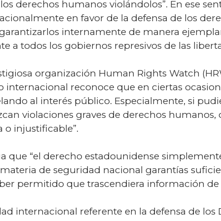
 los derechos humanos violándolos”. En ese se
rnacionalmente en favor de la defensa de los de
rantizarlos internamente de manera ejemplar y
e a todos los gobiernos represivos de las liber
estigiosa organización Human Rights Watch (HRW
 internacional reconoce que en ciertas ocasione
elando al interés público. Especialmente, si pudi
uzcan violaciones graves de derechos humanos
 o injustificable”.
 que “el derecho estadounidense simplemente
ateria de seguridad nacional garantías suficien
aber permitido que trascendiera información de 
idad internacional referente en la defensa de l