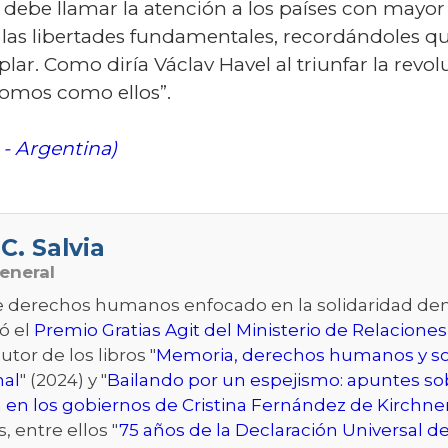
n debe llamar la atención a los países con may
e las libertades fundamentales, recordándoles 
r. Como diría Václav Havel al triunfar la revol
somos como ellos”.
 - Argentina)
C. Salvia
eneral
de derechos humanos enfocado en la solidaridad dem
ó el
Premio Gratias Agit del Ministerio de Relaciones
autor de los libros "
Memoria, derechos humanos y so
nal
" (2024) y "
Bailando por un espejismo: apuntes sob
 en los gobiernos de Cristina Fernández de Kirchne
s, entre ellos "
75 años de la Declaración Universal