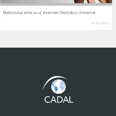
Bielorrusia ante su 4° Examen Periódico Universal
21-11-2025
www.cumcontrol.net