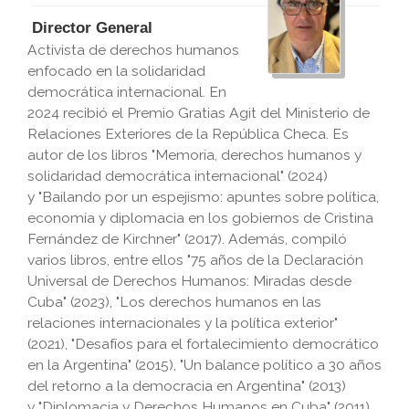
Director General
Activista de derechos humanos
enfocado en la solidaridad
democrática internacional. En
2024 recibió el
Premio Gratias Agit del Ministerio de
Relaciones Exteriores de la República Checa
. Es
autor de los libros "
Memoria, derechos humanos y
solidaridad democrática internacional
" (2024)
y "
Bailando por un espejismo: apuntes sobre política,
economía y diplomacia en los gobiernos de Cristina
Fernández de Kirchner
" (2017). Además, compiló
varios libros, entre ellos "
75 años de la Declaración
Universal de Derechos Humanos: Miradas desde
Cuba
" (2023), "
Los derechos humanos en las
relaciones internacionales y la política exterior
"
(2021), "
Desafíos para el fortalecimiento democrático
en la Argentina
" (2015), "
Un balance político a 30 años
del retorno a la democracia en Argentina
" (2013)
y "
Diplomacia y Derechos Humanos en Cuba
" (2011),