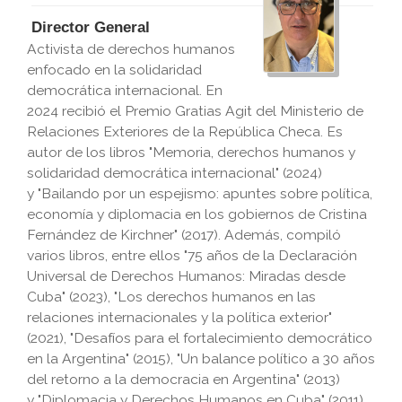
Director General
Activista de derechos humanos
enfocado en la solidaridad
democrática internacional. En
2024 recibió el
Premio Gratias Agit del Ministerio de
Relaciones Exteriores de la República Checa
. Es
autor de los libros "
Memoria, derechos humanos y
solidaridad democrática internacional
" (2024)
y "
Bailando por un espejismo: apuntes sobre política,
economía y diplomacia en los gobiernos de Cristina
Fernández de Kirchner
" (2017). Además, compiló
varios libros, entre ellos "
75 años de la Declaración
Universal de Derechos Humanos: Miradas desde
Cuba
" (2023), "
Los derechos humanos en las
relaciones internacionales y la política exterior
"
(2021), "
Desafíos para el fortalecimiento democrático
en la Argentina
" (2015), "
Un balance político a 30 años
del retorno a la democracia en Argentina
" (2013)
y "
Diplomacia y Derechos Humanos en Cuba
" (2011),