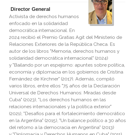
Director General
Activista de derechos humanos
enfocado en la solidaridad
democrática internacional. En
2024 recibió el
Premio Gratias Agit del Ministerio de
Relaciones Exteriores de la República Checa
. Es
autor de los libros "
Memoria, derechos humanos y
solidaridad democrática internacional
" (2024)
y "
Bailando por un espejismo: apuntes sobre política,
economía y diplomacia en los gobiernos de Cristina
Fernández de Kirchner
" (2017). Además, compiló
varios libros, entre ellos "
75 años de la Declaración
Universal de Derechos Humanos: Miradas desde
Cuba
" (2023), "
Los derechos humanos en las
relaciones internacionales y la política exterior
"
(2021), "
Desafíos para el fortalecimiento democrático
en la Argentina
" (2015), "
Un balance político a 30 años
del retorno a la democracia en Argentina
" (2013)
y "
Diplomacia y Derechos Humanos en Cuba
" (2011),