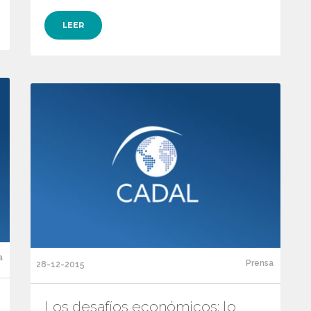
LEER
a
Prensa
28-12-2015
Los desafíos económicos: lo