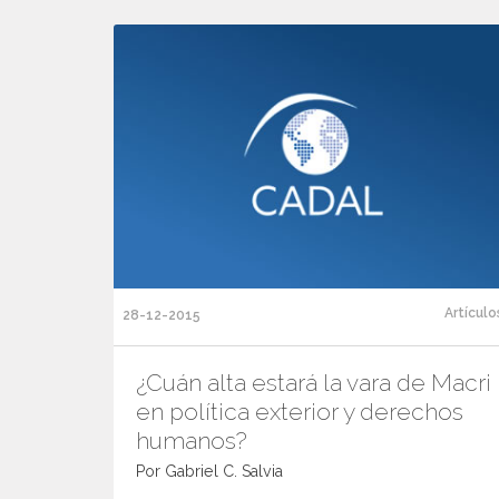
Artículo
28-12-2015
¿Cuán alta estará la vara de Macri
en política exterior y derechos
humanos?
Por Gabriel C. Salvia