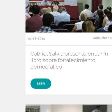
Comunicado
19-12-2015
Gabriel Salvia presentó en Junín
libro sobre fortalecimiento
democrático
LEER