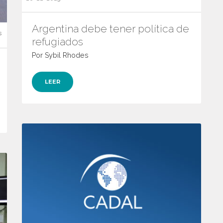
Argentina debe tener política de
s
refugiados
Por Sybil Rhodes
LEER