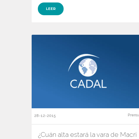
LEER
Prens
28-12-2015
¿Cuán alta estará la vara de Macri