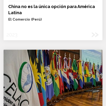
China no es la única opción para América
Latina
El Comercio (Perú)
»
2023