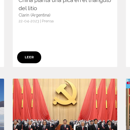
China planta una pica en el triángulo
del litio
Clarín (Argentina)
22-04-2023 | Prensa
15071
LEER