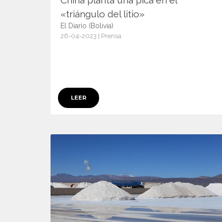
China planta una pica en el
«triángulo del litio»
El Diario (Bolivia)
26-04-2023 | Prensa
15076
LEER