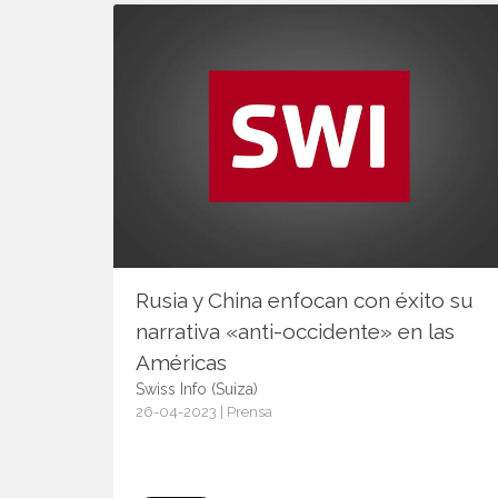
Rusia y China enfocan con éxito su
narrativa «anti-occidente» en las
Américas
Swiss Info (Suiza)
26-04-2023 | Prensa
15079