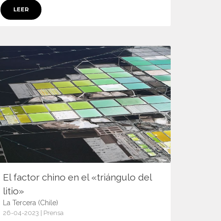
LEER
El factor chino en el «triángulo del
litio»
La Tercera (Chile)
26-04-2023 | Prensa
15077