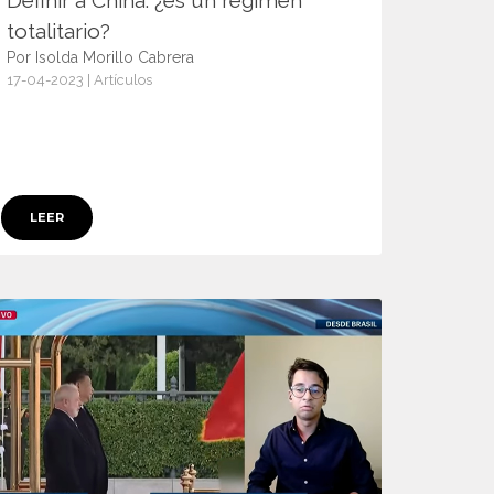
Definir a China: ¿es un régimen
totalitario?
Por Isolda Morillo Cabrera
17-04-2023 | Artículos
15060
LEER